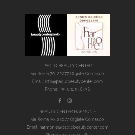
PAOLO BEAUTY CENTER
via Roma 70, 22077 Olgiate Comasco
Email: info@paolobeautycenter.com
Phone: +39 031 946436
BEAUTY CENTER HARMONIE
via Roma 70, 22077 Olgiate Comasco
Email: harmonie@paolobeautycenter.com