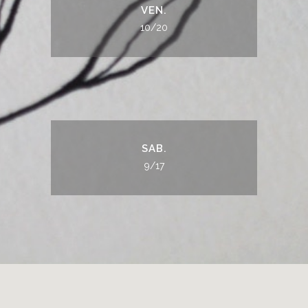
VEN.
10/20
SAB.
9/17