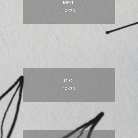
MER.
10/20
GIO.
10/20