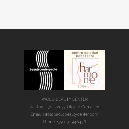
PAOLO BEAUTY CENTER
via Roma 70, 22077 Olgiate Comasco
Email: info@paolobeautycenter.com
Phone: +39 031 946436