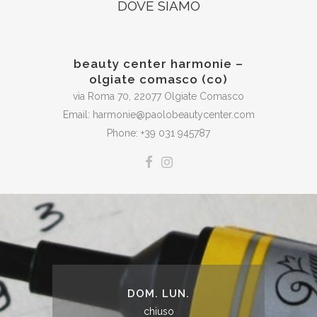
DOVE SIAMO
beauty center harmonie –
olgiate comasco (co)
via Roma 70, 22077 Olgiate Comasco
Email: harmonie@paolobeautycenter.com
Phone: +39 031 945787
DOM. LUN.
chiuso