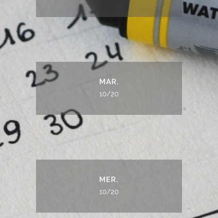
MAR.
10/20
MER.
10/20