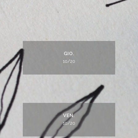
GIO.
10/20
VEN.
10/20